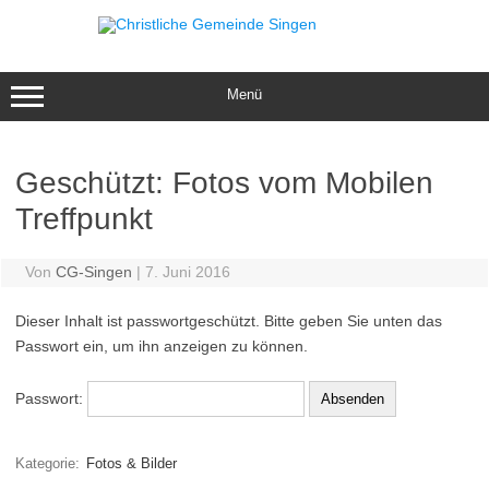
Zum
Inhalt
springen
Menü
Geschützt: Fotos vom Mobilen
Treffpunkt
Von
CG-Singen
|
7. Juni 2016
Dieser Inhalt ist passwortgeschützt. Bitte geben Sie unten das
Passwort ein, um ihn anzeigen zu können.
Passwort:
Kategorie:
Fotos & Bilder